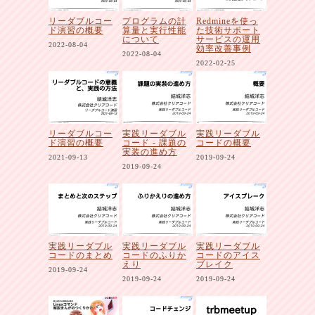
リーダブルコー
プログラムの計
Redmineを使っ
ド演習の概要
算量と実行性能
た技術サポート
について
サービスの運用
2022-08-04
効率改善事例
2022-08-04
2022-02-25
リーダブルコー
実践リーダブル
実践リーダブル
ド演習の概要
コード - 課題の
コードの概要
実装の進め方
2021-09-13
2019-09-24
2019-09-24
実践リーダブル
実践リーダブル
実践リーダブル
コードのまとめ
コードのふりか
コードのアイス
えり
ブレイク
2019-09-24
2019-09-24
2019-09-24