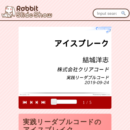
1
/
5
実践リーダブルコードの
アイスブレイク