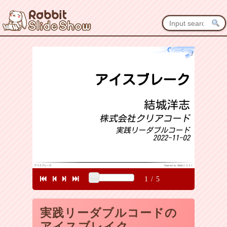
1
/
5
実践リーダブルコードの
アイスブレイク