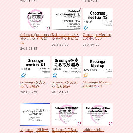
2020-11-21
2016-12-10
debexpo(mentors.d.n)
Debianのインフ
Groonga Meetup
をハックするに
ラを借りるには
2014/04/29
は
2016-03-05
2014-04-29
2016-06-25
Groongaを支え
Groongaを支え
Mroonga Meetup
る取り組み
る取り組み
2014/06/29
2014-01-29
2013-11-29
# groonga開発チ
Debconf17参加
rabbit-slide-