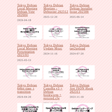
Tokyo Debian
Tokyo Debian
Tokyo Debian
Local Meeting
Meeting -
Debian Installer
Debian Vote
Debusine 202512
Issue 202506
202604
2025-12-20
2025-06-14
2026-04-18
Tokyo Debian
Tokyo Debian
Tokyo Debian
Local Meeting
Update Mozc
tag2upload
Presentation
2024-11-16
2024-07-20
2025/03
2025-03-15
Tokyo Debian
Tokyo Debian
Tokyo Debian
64bit time_t
ConoHa v3 +
Apt JSON Hook
transition
Debian
202311
bookworm +
2024-04-20
2023-11-18
preceed.cfg
2024-01-20