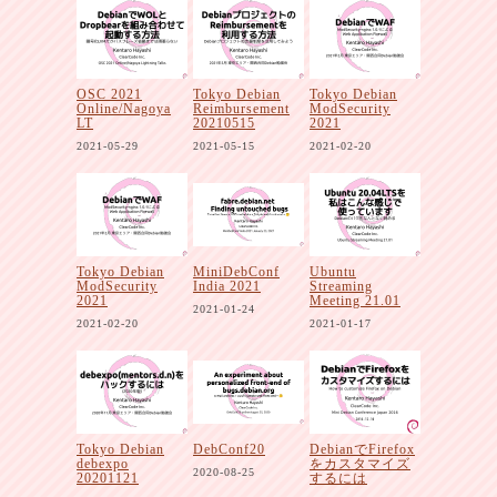
OSC 2021
Tokyo Debian
Tokyo Debian
Online/Nagoya
Reimbursement
ModSecurity
LT
20210515
2021
2021-05-29
2021-05-15
2021-02-20
Tokyo Debian
MiniDebConf
Ubuntu
ModSecurity
India 2021
Streaming
2021
Meeting 21.01
2021-01-24
2021-02-20
2021-01-17
Tokyo Debian
DebConf20
DebianでFirefox
debexpo
をカスタマイズ
2020-08-25
20201121
するには