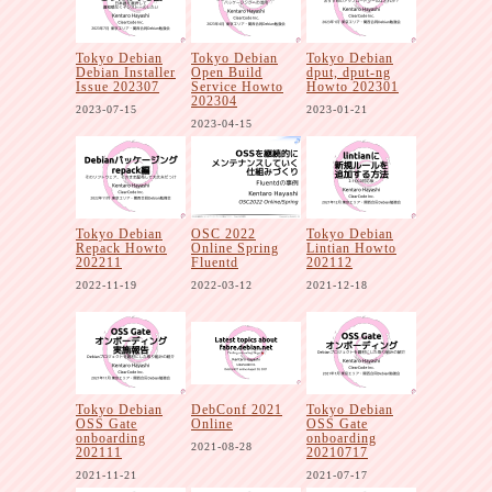
Tokyo Debian
Tokyo Debian
Tokyo Debian
Debian Installer
Open Build
dput, dput-ng
Issue 202307
Service Howto
Howto 202301
202304
2023-07-15
2023-01-21
2023-04-15
Tokyo Debian
OSC 2022
Tokyo Debian
Repack Howto
Online Spring
Lintian Howto
202211
Fluentd
202112
2022-11-19
2022-03-12
2021-12-18
Tokyo Debian
DebConf 2021
Tokyo Debian
OSS Gate
Online
OSS Gate
onboarding
onboarding
2021-08-28
202111
20210717
2021-11-21
2021-07-17