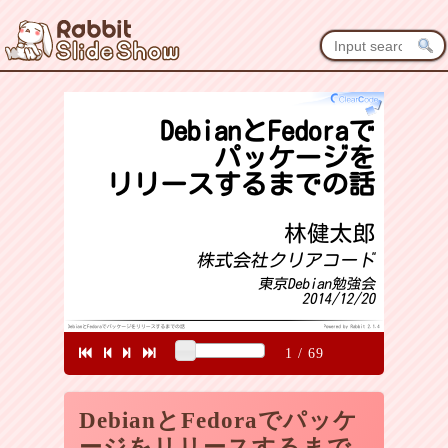
1
/
69
DebianとFedoraでパッケ
ージをリリースするまで