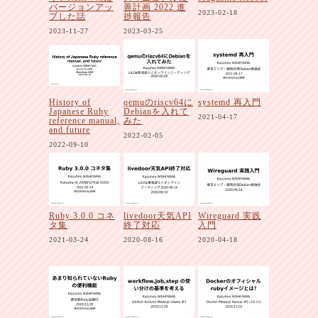
バージョンアッ
善計画 2022 進
2023-02-18
プした話
捗報告
2023-11-27
2023-03-25
History of
qemuのriscv64に
systemd 再入門
Japanese Ruby
Debianを入れて
2021-04-17
reference manual,
みた
and future
2022-02-05
2022-09-10
Ruby 3.0.0 コネ
livedoor天気API
Wireguard 実践
タ集
終了対応
入門
2021-03-24
2020-08-16
2020-04-18