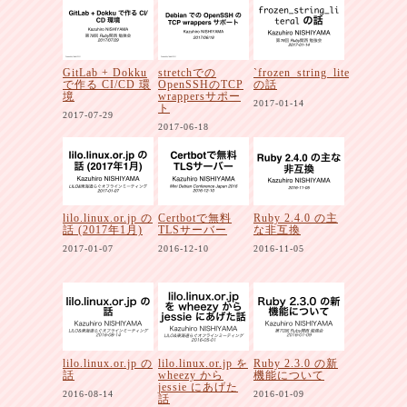
GitLab + Dokku
stretchでの
`frozen_string_literal`
で作る CI/CD 環
OpenSSHのTCP
の話
境
wrappersサポー
2017-01-14
ト
2017-07-29
2017-06-18
lilo.linux.or.jp の
Certbotで無料
Ruby 2.4.0 の主
話 (2017年1月)
TLSサーバー
な非互換
2017-01-07
2016-12-10
2016-11-05
lilo.linux.or.jp の
lilo.linux.or.jp を
Ruby 2.3.0 の新
話
wheezy から
機能について
jessie にあげた
2016-08-14
2016-01-09
話