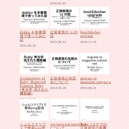
2016-05-01
dokku を本番環
正規表現の \z の
boot2docker
境で使ってみた
話
upgrade
話
2015-06-13
2014-11-14
2015-06-20
Archaeology of
正規表現の先読
migrate to
Ruby: Removed
みについて
magazine.rubyist.net
Features Ruby
2014-03-29
2013-08-31
(考古学 消された
機能編)
2014-09-19
シェルスクリプ
/etc/network/interfaces
Ruby 2.0.0 での
トで簡易ping監
について
正規表現の新機