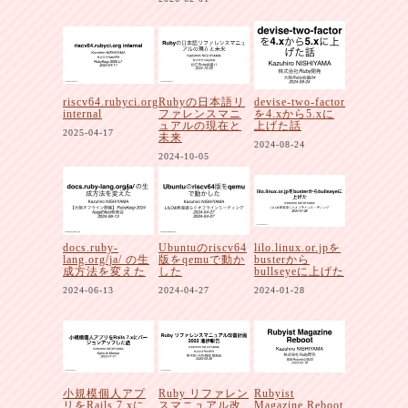
riscv64.rubyci.org
Rubyの日本語リ
devise-two-factor
internal
ファレンスマニ
を4.xから5.xに
ュアルの現在と
上げた話
2025-04-17
未来
2024-08-24
2024-10-05
docs.ruby-
Ubuntuのriscv64
lilo.linux.or.jpを
lang.org/ja/ の生
版をqemuで動か
busterから
成方法を変えた
した
bullseyeに上げた
2024-06-13
2024-04-27
2024-01-28
小規模個人アプ
Ruby リファレン
Rubyist
リをRails 7.xに
スマニュアル改
Magazine Reboot