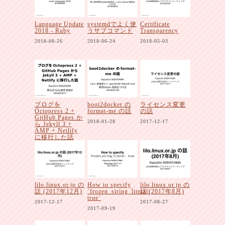
Language Update
systemdでよく使
Certificate
2018 - Ruby
うサブコマンド
Transparency
2018-08-26
2018-06-24
2018-05-03
ブログを
boot2docker の
ライセンス変更
Octopress 2 +
format-me の話
の話
GitHub Pages か
2018-01-28
2017-12-17
ら Jekyll 3 +
AMP + Netlify
に移行した話
2018-03-17
lilo.linux.or.jp の
How to specify
lilo.linux.or.jp の
話 (2017年12月)
`frozen_string_literal:
話 (2017年8月)
true`
2017-12-17
2017-08-27
2017-09-19