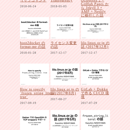
うサブコマンド
Transparency
Octopress 2 +
GitHub Pages か
2018-06-24
2018-05-03
ら Jekyll 3 +
AMP + Netlify
に移行した話
2018-03-17
boot2docker の
ライセンス変更
lilo.linux.or.jp の
format-me の話
の話
話 (2017年12月)
2018-01-28
2017-12-17
2017-12-17
How to specify
lilo.linux.or.jp の
GitLab + Dokku
`frozen_string_literal:
話 (2017年8月)
で作る CI/CD 環
true`
境
2017-08-27
2017-09-19
2017-07-29