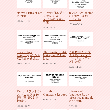
riscv64.rubyci.org
Rubyの日本語リ
devise-two-factor
internal
ファレンスマニ
を4.xから5.xに
ュアルの現在と
上げた話
2025-04-17
未来
2024-08-24
2024-10-05
docs.ruby-
Ubuntuのriscv64
小規模個人アプ
lang.org/ja/ の生
版をqemuで動か
リをRails 7.xに
成方法を変えた
した
バージョンアッ
プした話
2024-06-13
2024-04-27
2023-11-27
Ruby リファレン
Rubyist
History of
スマニュアル改
Magazine Reboot
Japanese Ruby
善計画 2022 進
reference manual,
2023-02-18
捗報告
and future
2023-03-25
2022-09-10