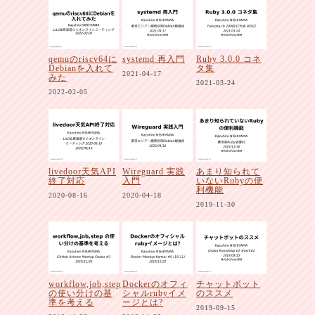
qemuのriscv64に
systemd 再入門
Ruby 3.0.0 コネ
Debianを入れて
タ集
2021-04-17
みた
2021-03-24
2022-02-05
livedoor天気API
Wireguard 実践
あまり知られて
終了対応
入門
いないRubyの便
利機能
2020-08-16
2020-04-18
2019-11-30
workflow,job,step
Dockerのオフィ
チャットボット
の使い分けの基
シャルrubyイメ
のススメ
準を考える
ージとは?
2019-09-15