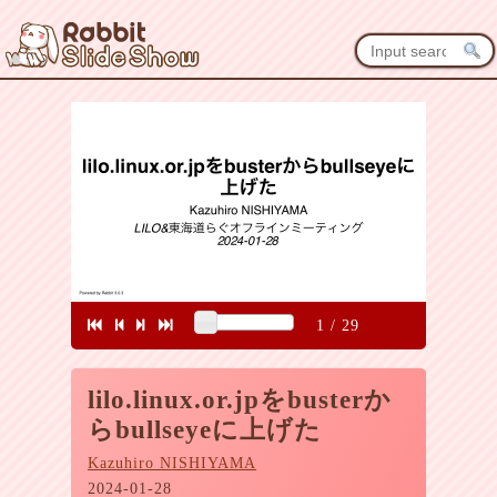
1
/
29
lilo.linux.or.jpをbusterか
らbullseyeに上げた
Kazuhiro NISHIYAMA
2024-01-28