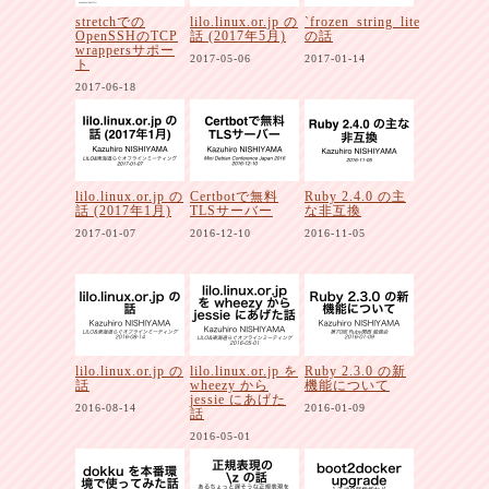
stretchでの
lilo.linux.or.jp の
`frozen_string_literal`
OpenSSHのTCP
話 (2017年5月)
の話
wrappersサポー
2017-05-06
2017-01-14
ト
2017-06-18
lilo.linux.or.jp の
Certbotで無料
Ruby 2.4.0 の主
話 (2017年1月)
TLSサーバー
な非互換
2017-01-07
2016-12-10
2016-11-05
lilo.linux.or.jp の
lilo.linux.or.jp を
Ruby 2.3.0 の新
話
wheezy から
機能について
jessie にあげた
2016-08-14
2016-01-09
話
2016-05-01