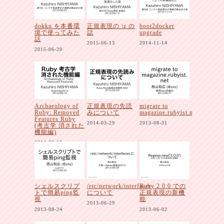
dokku を本番環
正規表現の \z の
boot2docker
境で使ってみた
話
upgrade
話
2015-06-13
2014-11-14
2015-06-20
Archaeology of
正規表現の先読
migrate to
Ruby: Removed
みについて
magazine.rubyist.net
Features Ruby
2014-03-29
2013-08-31
(考古学 消された
機能編)
2014-09-19
シェルスクリプ
/etc/network/interfaces
Ruby 2.0.0 での
トで簡易ping監
について
正規表現の新機
視
能
2013-06-29
2013-08-24
2013-06-02