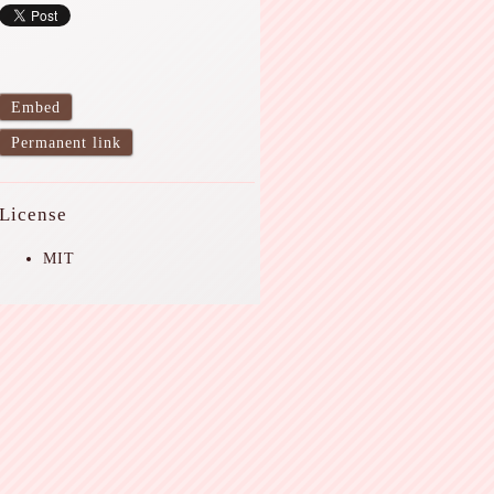
Embed
Permanent link
License
MIT