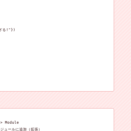
ざる!"})

> Module

ジュールに追加（拡張）
