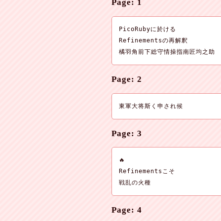
Page: 1
PicoRubyに於ける

Refinementsの再解釈

橘羽角前下総守情操指南匠均之助
Page: 2
東軍大将斯く申され候
Page: 3
🔥

Refinementsこそ

戦乱の火種
Page: 4