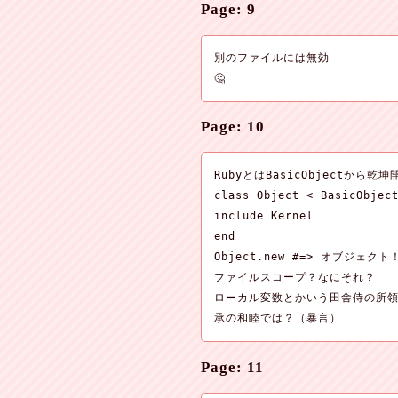
Page: 9
別のファイルには無効

🤔
Page: 10
RubyとはBasicObjectから乾坤
class Object < BasicObject
include Kernel

end

Object.new #=> オブジェクト！
ファイルスコープ？なにそれ？

ローカル変数とかいう田舎侍の所領
承の和睦では？（暴言）
Page: 11