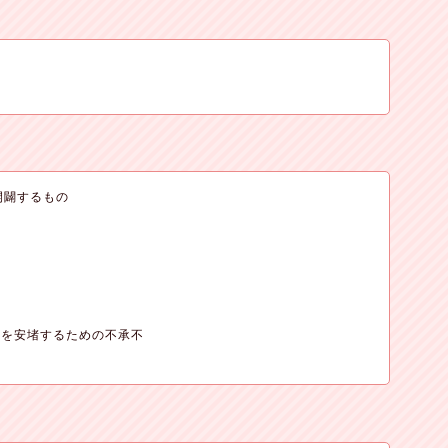
開闢するもの





を安堵するための不承不
