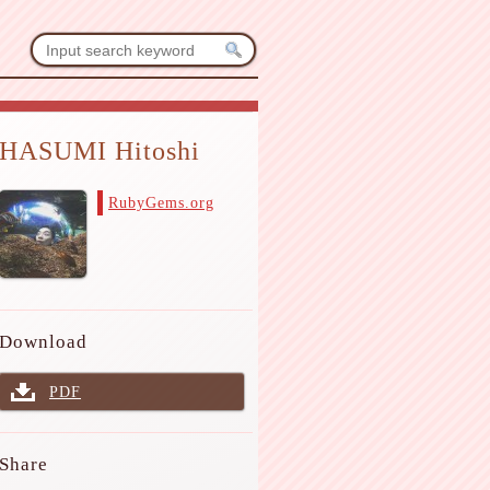
HASUMI Hitoshi
RubyGems.org
Download
PDF
Share