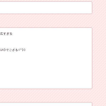
広すぎる

#{it}でござる!"})
