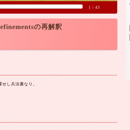
1
/
43
efinementsの再解釈
披露せし兵法書なり。