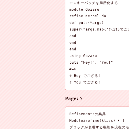
モンキーパッチを局所化する

module Gozaru

refine Kernel do

def puts(*args)

super(*args.map{"#{it}でご
end

end

end

using Gozaru

puts "Hey!", "You!"

#=>

# Hey!でござる!

# You!でござる!
Page: 7
Refinementsの兵具

Module#refine(klass) { } -
ブロックが表現する機能を現在のモ