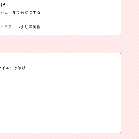
lf

ジュールで有効にする

f のクラス。つまり黒魔術
ァイルには無効
