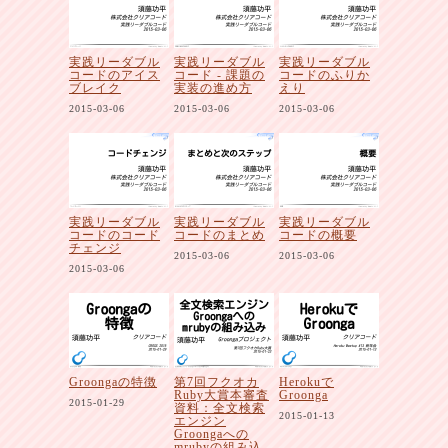
実践リーダブル
実践リーダブル
実践リーダブル
コードのアイス
コード - 課題の
コードのふりか
ブレイク
実装の進め方
えり
2015-03-06
2015-03-06
2015-03-06
実践リーダブル
実践リーダブル
実践リーダブル
コードのコード
コードのまとめ
コードの概要
チェンジ
2015-03-06
2015-03-06
2015-03-06
Groongaの特徴
第7回フクオカ
Herokuで
Ruby大賞本審査
Groonga
2015-01-29
資料：全文検索
2015-01-13
エンジン
Groongaへの
mrubyの組み込