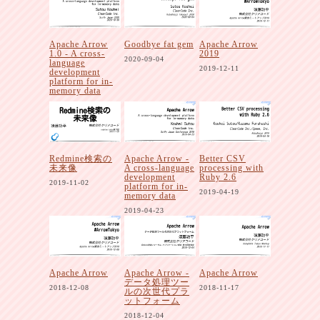
Apache Arrow
Goodbye fat gem
Apache Arrow
1.0 - A cross-
2019
2020-09-04
language
2019-12-11
development
platform for in-
memory data
2020-10-30
Redmine検索の
Apache Arrow -
Better CSV
未来像
A cross-language
processing with
development
Ruby 2.6
2019-11-02
platform for in-
2019-04-19
memory data
2019-04-23
Apache Arrow
Apache Arrow -
Apache Arrow
データ処理ツー
2018-12-08
2018-11-17
ルの次世代プラ
ットフォーム
2018-12-04