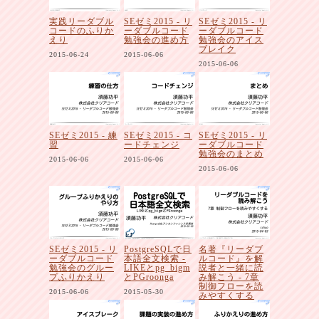
実践リーダブル
SEゼミ2015 - リ
SEゼミ2015 - リ
コードのふりか
ーダブルコード
ーダブルコード
えり
勉強会の進め方
勉強会のアイス
ブレイク
2015-06-24
2015-06-06
2015-06-06
SEゼミ2015 - 練
SEゼミ2015 - コ
SEゼミ2015 - リ
習
ードチェンジ
ーダブルコード
勉強会のまとめ
2015-06-06
2015-06-06
2015-06-06
SEゼミ2015 - リ
PostgreSQLで日
名著『リーダブ
ーダブルコード
本語全文検索 -
ルコード』を解
勉強会のグルー
LIKEとpg_bigm
説者と一緒に読
プふりかえり
とPGroonga
み解こう - 7章
制御フローを読
2015-06-06
2015-05-30
みやすくする
2015-04-03