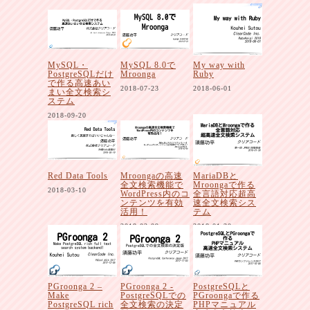
MySQL・
MySQL 8.0で
My way with
PostgreSQLだけ
Mroonga
Ruby
で作る高速あい
2018-07-23
2018-06-01
まい全文検索シ
ステム
2018-09-20
Red Data Tools
Mroongaの高速
MariaDBと
全文検索機能で
Mroongaで作る
2018-03-10
WordPress内のコ
全言語対応超高
ンテンツを有効
速全文検索シス
活用！
テム
2018-02-09
2018-01-30
PGroonga 2 –
PGroonga 2 -
PostgreSQLと
Make
PostgreSQLでの
PGroongaで作る
PostgreSQL rich
全文検索の決定
PHPマニュアル