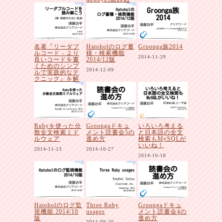
み
2015-01-23
名著『リーダブ
Hatoholのログ蓄
Groonga族2014
ルコード - より
積・検索機能
2014-11-29
良いコードを書
2014/12版
くためのシンプ
2014-12-09
ルで実践的なテ
クニック』を解
説者と一緒に読
み解こう
2014-12-09
Rubyを使った分
Groongaドキュ
いろいろ考える
散全文検索ミド
メント読書会5の
と日本語の全文
ルウェア
進め方
検索もMySQLが
いいね！
2014-11-13
2014-10-27
2014-10-18
Hatoholのログ監
Three Ruby
Groongaドキュ
視機能 2014/10
usages
メント読書会4の
版
進め方
2014-09-20