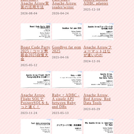
Apache Arrow実
Apache Arrow
ADBC adapter
装の活用方法
reader/writer
2025-12-18
2026-08-04
2026-04-24
Boast Code Party
Goodbye fat gem
Apache Arrowフ
2025 / コード懇
2025
ォーマットはな
親会2025自慢大
ぜ速いのか
2025-04-16
会
2024-12-16
2025-05-12
Apache Arrow
Ruby + ADBC -
Apache Arrow,
Flight SQLで
A single API
Red Arrow, Red
PostgreSQLをも
between Ruby
Data Tools
っと速く！
and DBs
2023-03-29
2023-11-24
2023-05-13