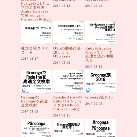
PostgreSQLと日
2017-06-13
2017-05-28
本語全文検索 -
Azure Database
でMroonga・
PGroongaを使い
たいですよ
ね！？
2017-06-26
株式会社クリア
OSSの開発に参
RubyもApache
コード
加しよう！ -
Arrowでデータ
OSS Gate
処理言語の仲間
2017-05-27
入り
2017-05-23
2017-05-19
Groongaで
Apache Arrowの
Groonga族2016
Redmineを高速
Rubyバインディ
2017-02-09
全文検索
ングをGObject
Introspectionで
2017-05-13
2017-02-11