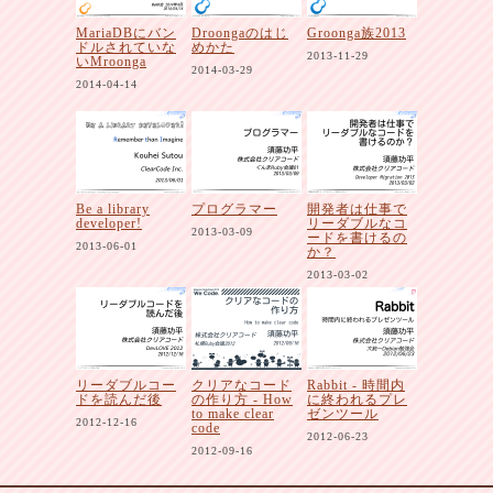
MariaDBにバン
Droongaのはじ
Groonga族2013
ドルされていな
めかた
2013-11-29
いMroonga
2014-03-29
2014-04-14
Be a library
プログラマー
開発者は仕事で
developer!
リーダブルなコ
2013-03-09
ードを書けるの
2013-06-01
か？
2013-03-02
リーダブルコー
クリアなコード
Rabbit - 時間内
ドを読んだ後
の作り方 - How
に終われるプレ
to make clear
ゼンツール
2012-12-16
code
2012-06-23
2012-09-16