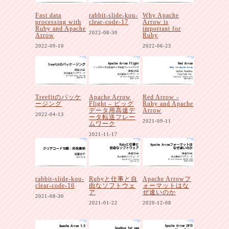
Fast data
rabbit-slide-kou-
Why Apache
processing with
clear-code-17
Arrow is
Ruby and Apache
important for
2022-08-30
Arrow
Ruby
2022-09-10
2022-06-23
Treefitのパッケ
Apache Arrow
Red Arrow -
ージング
Flight – ビッグ
Ruby and Apache
データ用高速デ
Arrow
2022-04-13
ータ転送フレー
2021-09-11
ムワーク
2021-11-17
rabbit-slide-kou-
Rubyと仕事と自
Apache Arrowフ
clear-code-16
由なソフトウェ
ォーマットはな
ア
ぜ速いのか
2021-08-30
2021-01-22
2020-12-08