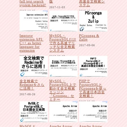
full text search
版
高速全文検索シ
system backend!
ステム
2017-11-03
2017-12-05
2017-10-08
Improve
MySQL・
PGroonga &
extension API:
PostgreSQLだけ
Zulip
C++ as better
で作る高速でリ
2017-09-06
language for
ッチな全文検索
extension
システム
2017-09-19
2017-09-07
全文検索で
MySQL・
PHPで
Redmineをさら
PostgreSQL上で
PostgreSQLと
に活用！
動かす全文検索
PGroongaを使っ
エンジン
て高速日本語全
2017-08-26
「Groonga」セ
文検索！
ミナー
2017-06-28
2017-08-01
MySQLと
Apache Arrow
Apache Arrow