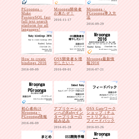
PGroonga –
Mroonga開発者
Mroonga・
Make
が来たぞ！
PGroonga導入方
PostgreSQL fast
法
2016-11-17
full text search
2016-09-29
platform for all
languages!
2016-12-03
How to create
OSS開発者を増
Mroonga最新情
bindings 2016
やしたい！
報2016
2016-09-09
2016-09-01
2016-07-21
初心者向け
アプリケーショ
OSS Gateワーク
Mroonga・
ンへのRubyイン
ショップ（チュ
PGroonga情報
タープリターの
ートリアル） -
組み込み
フィードバック
2016-06-09
2016-05-28
2016-03-26