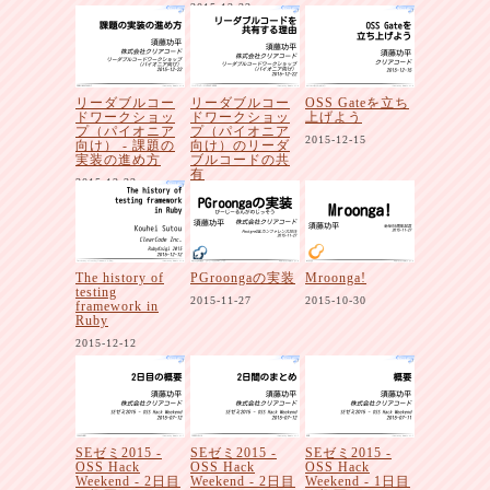
2015-12-22
リーダブルコー
リーダブルコー
OSS Gateを立ち
ドワークショッ
ドワークショッ
上げよう
プ（パイオニア
プ（パイオニア
2015-12-15
向け） - 課題の
向け）のリーダ
実装の進め方
ブルコードの共
有
2015-12-22
2015-12-22
The history of
PGroongaの実装
Mroonga!
testing
2015-11-27
2015-10-30
framework in
Ruby
2015-12-12
SEゼミ2015 -
SEゼミ2015 -
SEゼミ2015 -
OSS Hack
OSS Hack
OSS Hack
Weekend - 2日目
Weekend - 2日目
Weekend - 1日目