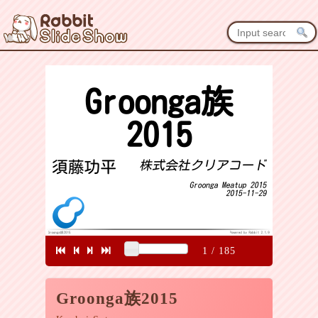
1
/
185
Groonga族2015