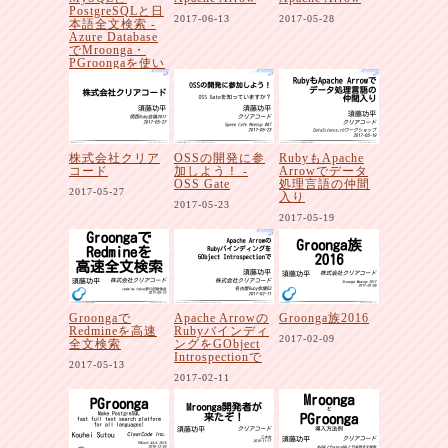
PostgreSQLと日
2017-06-13
2017-05-28
本語全文検索 -
Azure Database
でMroonga・
PGroongaを使い
たいですよ
ね！？
2017-06-26
株式会社クリア
OSSの開発に参
RubyもApache
コード
加しよう！ -
Arrowでデータ
OSS Gate
処理言語の仲間
2017-05-27
入り
2017-05-23
2017-05-19
Groongaで
Apache Arrowの
Groonga族2016
Redmineを高速
Rubyバインディ
2017-02-09
全文検索
ングをGObject
Introspectionで
2017-05-13
2017-02-11