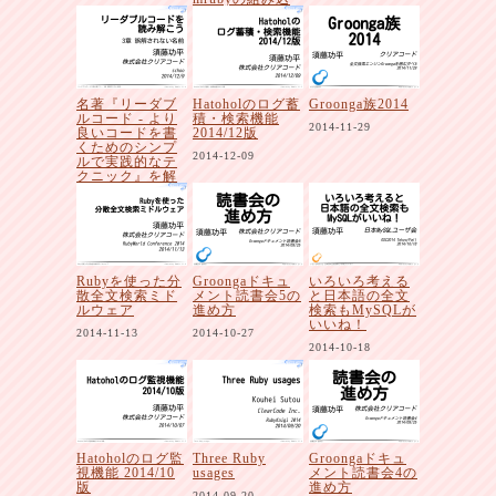
み
2015-01-23
名著『リーダブ
Hatoholのログ蓄
Groonga族2014
ルコード - より
積・検索機能
2014-11-29
良いコードを書
2014/12版
くためのシンプ
2014-12-09
ルで実践的なテ
クニック』を解
説者と一緒に読
み解こう
2014-12-09
Rubyを使った分
Groongaドキュ
いろいろ考える
散全文検索ミド
メント読書会5の
と日本語の全文
ルウェア
進め方
検索もMySQLが
いいね！
2014-11-13
2014-10-27
2014-10-18
Hatoholのログ監
Three Ruby
Groongaドキュ
視機能 2014/10
usages
メント読書会4の
版
進め方
2014-09-20