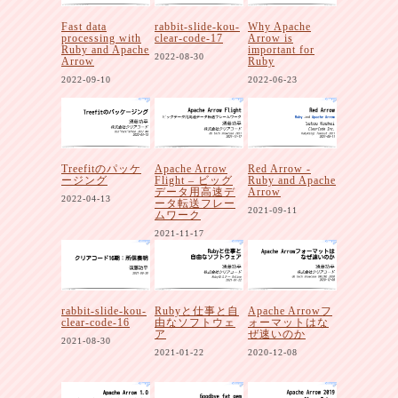
Fast data
rabbit-slide-kou-
Why Apache
processing with
clear-code-17
Arrow is
Ruby and Apache
important for
2022-08-30
Arrow
Ruby
2022-09-10
2022-06-23
Treefitのパッケ
Apache Arrow
Red Arrow -
ージング
Flight – ビッグ
Ruby and Apache
データ用高速デ
Arrow
2022-04-13
ータ転送フレー
2021-09-11
ムワーク
2021-11-17
rabbit-slide-kou-
Rubyと仕事と自
Apache Arrowフ
clear-code-16
由なソフトウェ
ォーマットはな
ア
ぜ速いのか
2021-08-30
2021-01-22
2020-12-08