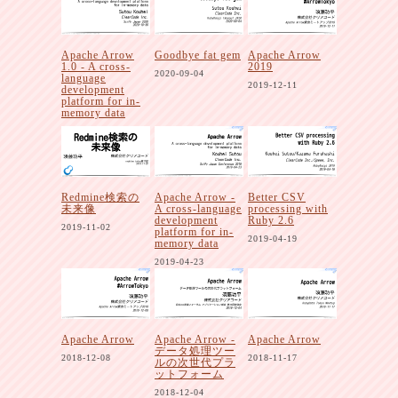
Apache Arrow
Goodbye fat gem
Apache Arrow
1.0 - A cross-
2019
2020-09-04
language
2019-12-11
development
platform for in-
memory data
2020-10-30
Redmine検索の
Apache Arrow -
Better CSV
未来像
A cross-language
processing with
development
Ruby 2.6
2019-11-02
platform for in-
2019-04-19
memory data
2019-04-23
Apache Arrow
Apache Arrow -
Apache Arrow
データ処理ツー
2018-12-08
2018-11-17
ルの次世代プラ
ットフォーム
2018-12-04