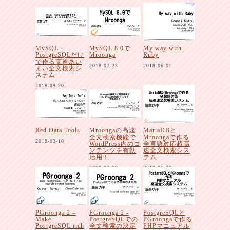
MySQL・
MySQL 8.0で
My way with
PostgreSQLだけ
Mroonga
Ruby
で作る高速あい
2018-07-23
2018-06-01
まい全文検索シ
ステム
2018-09-20
Red Data Tools
Mroongaの高速
MariaDBと
全文検索機能で
Mroongaで作る
2018-03-10
WordPress内のコ
全言語対応超高
ンテンツを有効
速全文検索シス
活用！
テム
2018-02-09
2018-01-30
PGroonga 2 –
PGroonga 2 -
PostgreSQLと
Make
PostgreSQLでの
PGroongaで作る
PostgreSQL rich
全文検索の決定
PHPマニュアル