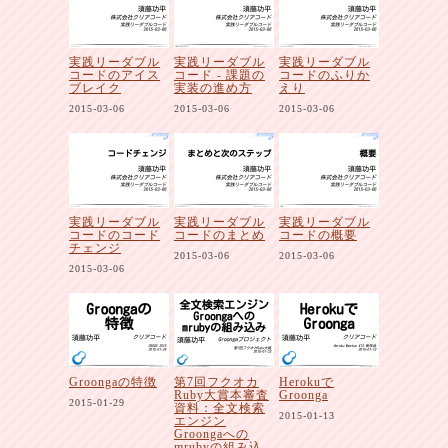
実践リーダブル
実践リーダブル
実践リーダブル
コードのアイス
コード - 課題の
コードのふりか
ブレイク
実装の進め方
えり
2015-03-06
2015-03-06
2015-03-06
実践リーダブル
実践リーダブル
実践リーダブル
コードのコード
コードのまとめ
コードの概要
チェンジ
2015-03-06
2015-03-06
2015-03-06
Groongaの特徴
第7回フクオカ
Herokuで
Ruby大賞本審査
Groonga
2015-01-29
資料：全文検索
2015-01-13
エンジン
Groongaへの
mrubyの組み込