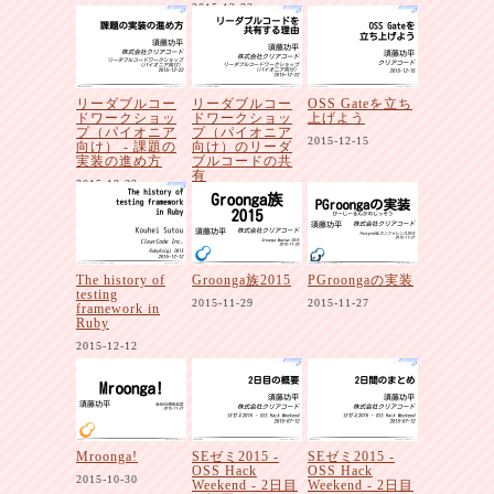
2015-12-22
リーダブルコー
リーダブルコー
OSS Gateを立ち
ドワークショッ
ドワークショッ
上げよう
プ（パイオニア
プ（パイオニア
2015-12-15
向け） - 課題の
向け）のリーダ
実装の進め方
ブルコードの共
有
2015-12-22
2015-12-22
The history of
Groonga族2015
PGroongaの実装
testing
2015-11-29
2015-11-27
framework in
Ruby
2015-12-12
Mroonga!
SEゼミ2015 -
SEゼミ2015 -
OSS Hack
OSS Hack
2015-10-30
Weekend - 2日目
Weekend - 2日目