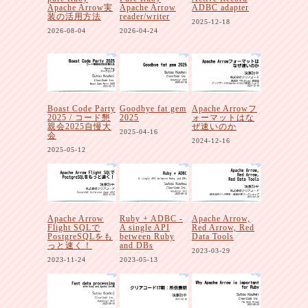
Apache Arrow実
Apache Arrow
ADBC adapter
装の活用方法
reader/writer
2025-12-18
2026-08-04
2026-04-24
Boast Code Party
Goodbye fat gem
Apache Arrowフ
2025 / コード懇
2025
ォーマットはな
親会2025自慢大
ぜ速いのか
2025-04-16
会
2024-12-16
2025-05-12
Apache Arrow
Ruby + ADBC -
Apache Arrow,
Flight SQLで
A single API
Red Arrow, Red
PostgreSQLをも
between Ruby
Data Tools
っと速く！
and DBs
2023-03-29
2023-11-24
2023-05-13