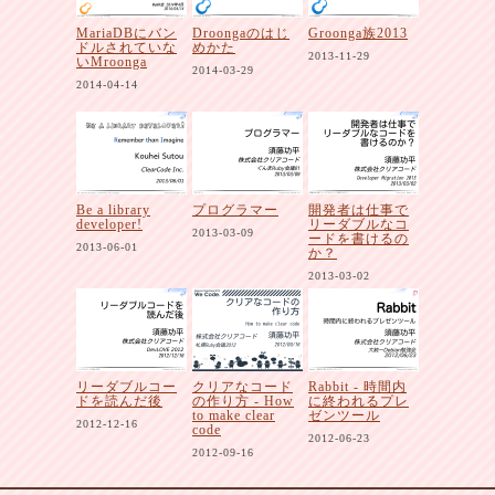
MariaDBにバン
Droongaのはじ
Groonga族2013
ドルされていな
めかた
2013-11-29
いMroonga
2014-03-29
2014-04-14
Be a library
プログラマー
開発者は仕事で
developer!
リーダブルなコ
2013-03-09
ードを書けるの
2013-06-01
か？
2013-03-02
リーダブルコー
クリアなコード
Rabbit - 時間内
ドを読んだ後
の作り方 - How
に終われるプレ
to make clear
ゼンツール
2012-12-16
code
2012-06-23
2012-09-16