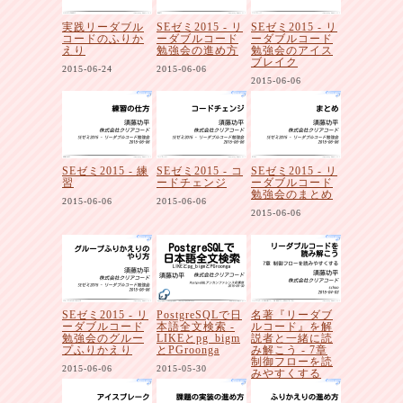
実践リーダブル
SEゼミ2015 - リ
SEゼミ2015 - リ
コードのふりか
ーダブルコード
ーダブルコード
えり
勉強会の進め方
勉強会のアイス
ブレイク
2015-06-24
2015-06-06
2015-06-06
SEゼミ2015 - 練
SEゼミ2015 - コ
SEゼミ2015 - リ
習
ードチェンジ
ーダブルコード
勉強会のまとめ
2015-06-06
2015-06-06
2015-06-06
SEゼミ2015 - リ
PostgreSQLで日
名著『リーダブ
ーダブルコード
本語全文検索 -
ルコード』を解
勉強会のグルー
LIKEとpg_bigm
説者と一緒に読
プふりかえり
とPGroonga
み解こう - 7章
制御フローを読
2015-06-06
2015-05-30
みやすくする
2015-04-03