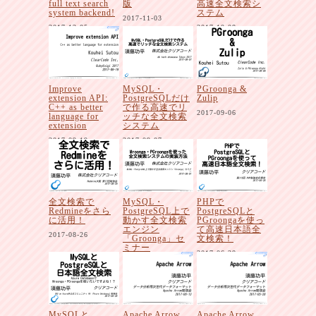
full text search
版
高速全文検索シ
system backend!
ステム
2017-11-03
2017-12-05
2017-10-08
Improve
MySQL・
PGroonga &
extension API:
PostgreSQLだけ
Zulip
C++ as better
で作る高速でリ
2017-09-06
language for
ッチな全文検索
extension
システム
2017-09-19
2017-09-07
全文検索で
MySQL・
PHPで
Redmineをさら
PostgreSQL上で
PostgreSQLと
に活用！
動かす全文検索
PGroongaを使っ
エンジン
て高速日本語全
2017-08-26
「Groonga」セ
文検索！
ミナー
2017-06-28
2017-08-01
MySQLと
Apache Arrow
Apache Arrow