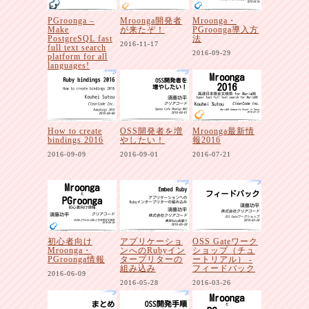
PGroonga –
Mroonga開発者
Mroonga・
Make
が来たぞ！
PGroonga導入方
PostgreSQL fast
法
2016-11-17
full text search
2016-09-29
platform for all
languages!
2016-12-03
How to create
OSS開発者を増
Mroonga最新情
bindings 2016
やしたい！
報2016
2016-09-09
2016-09-01
2016-07-21
初心者向け
アプリケーショ
OSS Gateワーク
Mroonga・
ンへのRubyイン
ショップ（チュ
PGroonga情報
タープリターの
ートリアル） -
組み込み
フィードバック
2016-06-09
2016-05-28
2016-03-26