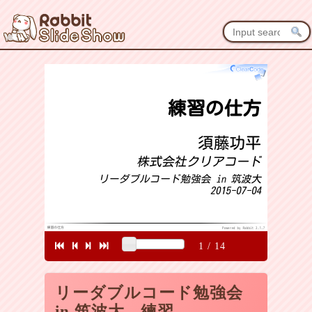
1
/
14
リーダブルコード勉強会
in 筑波大 - 練習