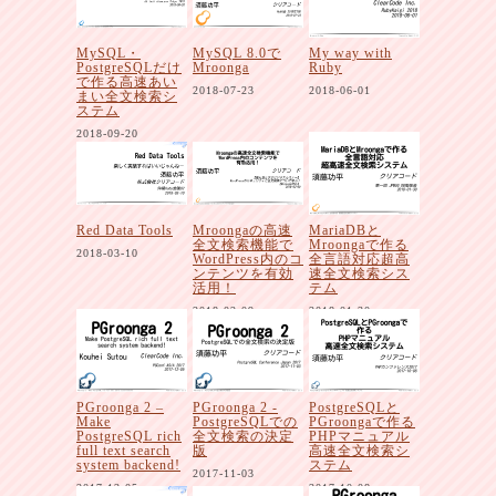
MySQL・
MySQL 8.0で
My way with
PostgreSQLだけ
Mroonga
Ruby
で作る高速あい
2018-07-23
2018-06-01
まい全文検索シ
ステム
2018-09-20
Red Data Tools
Mroongaの高速
MariaDBと
全文検索機能で
Mroongaで作る
2018-03-10
WordPress内のコ
全言語対応超高
ンテンツを有効
速全文検索シス
活用！
テム
2018-02-09
2018-01-30
PGroonga 2 –
PGroonga 2 -
PostgreSQLと
Make
PostgreSQLでの
PGroongaで作る
PostgreSQL rich
全文検索の決定
PHPマニュアル
full text search
版
高速全文検索シ
system backend!
ステム
2017-11-03
2017-12-05
2017-10-08