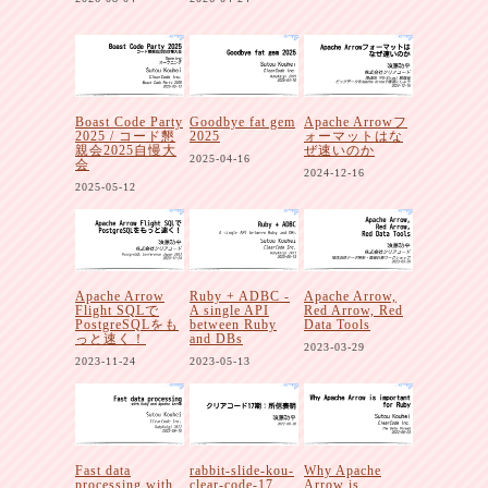
Boast Code Party
Goodbye fat gem
Apache Arrowフ
2025 / コード懇
2025
ォーマットはな
親会2025自慢大
ぜ速いのか
2025-04-16
会
2024-12-16
2025-05-12
Apache Arrow
Ruby + ADBC -
Apache Arrow,
Flight SQLで
A single API
Red Arrow, Red
PostgreSQLをも
between Ruby
Data Tools
っと速く！
and DBs
2023-03-29
2023-11-24
2023-05-13
Fast data
rabbit-slide-kou-
Why Apache
processing with
clear-code-17
Arrow is