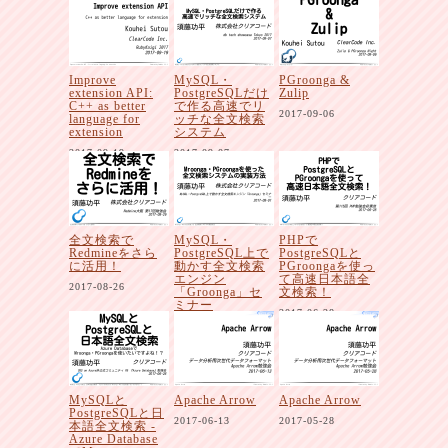
Improve
MySQL・
PGroonga &
extension API:
PostgreSQLだけ
Zulip
C++ as better
で作る高速でリ
2017-09-06
language for
ッチな全文検索
extension
システム
2017-09-19
2017-09-07
全文検索で
MySQL・
PHPで
Redmineをさら
PostgreSQL上で
PostgreSQLと
に活用！
動かす全文検索
PGroongaを使っ
エンジン
て高速日本語全
2017-08-26
「Groonga」セ
文検索！
ミナー
2017-06-28
2017-08-01
MySQLと
Apache Arrow
Apache Arrow
PostgreSQLと日
2017-06-13
2017-05-28
本語全文検索 -
Azure Database