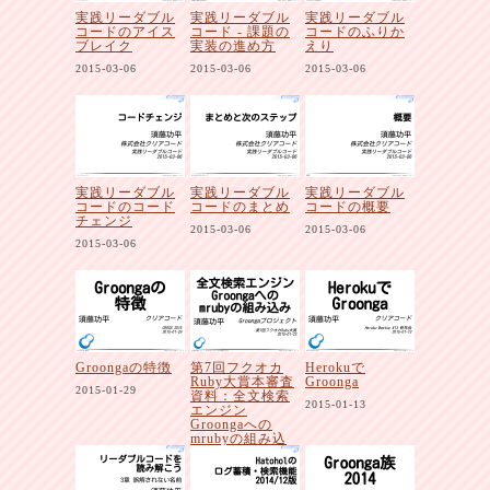
実践リーダブル
実践リーダブル
実践リーダブル
コードのアイス
コード - 課題の
コードのふりか
ブレイク
実装の進め方
えり
2015-03-06
2015-03-06
2015-03-06
実践リーダブル
実践リーダブル
実践リーダブル
コードのコード
コードのまとめ
コードの概要
チェンジ
2015-03-06
2015-03-06
2015-03-06
Groongaの特徴
第7回フクオカ
Herokuで
Ruby大賞本審査
Groonga
2015-01-29
資料：全文検索
2015-01-13
エンジン
Groongaへの
mrubyの組み込
み
2015-01-23