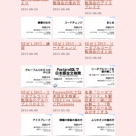
えり
勉強会の進め方
勉強会のアイス
ブレイク
2015-06-24
2015-06-06
2015-06-06
SEゼミ2015 - 練
SEゼミ2015 - コ
SEゼミ2015 - リ
習
ードチェンジ
ーダブルコード
勉強会のまとめ
2015-06-06
2015-06-06
2015-06-06
SEゼミ2015 - リ
PostgreSQLで日
名著『リーダブ
ーダブルコード
本語全文検索 -
ルコード』を解
勉強会のグルー
LIKEとpg_bigm
説者と一緒に読
プふりかえり
とPGroonga
み解こう - 7章
制御フローを読
2015-06-06
2015-05-30
みやすくする
2015-04-03