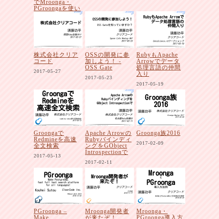
でMroonga・
PGroongaを使い
たいですよ
ね！？
2017-06-26
株式会社クリア
OSSの開発に参
RubyもApache
コード
加しよう！ -
Arrowでデータ
OSS Gate
処理言語の仲間
2017-05-27
入り
2017-05-23
2017-05-19
Groongaで
Apache Arrowの
Groonga族2016
Redmineを高速
Rubyバインディ
2017-02-09
全文検索
ングをGObject
Introspectionで
2017-05-13
2017-02-11
PGroonga –
Mroonga開発者
Mroonga・
Make
が来たぞ！
PGroonga導入方