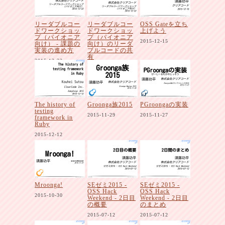
リーダブルコー
リーダブルコー
OSS Gateを立ち
ドワークショッ
ドワークショッ
上げよう
プ（パイオニア
プ（パイオニア
2015-12-15
向け） - 課題の
向け）のリーダ
実装の進め方
ブルコードの共
有
2015-12-22
2015-12-22
The history of
Groonga族2015
PGroongaの実装
testing
2015-11-29
2015-11-27
framework in
Ruby
2015-12-12
Mroonga!
SEゼミ2015 -
SEゼミ2015 -
OSS Hack
OSS Hack
2015-10-30
Weekend - 2日目
Weekend - 2日目
の概要
のまとめ
2015-07-12
2015-07-12