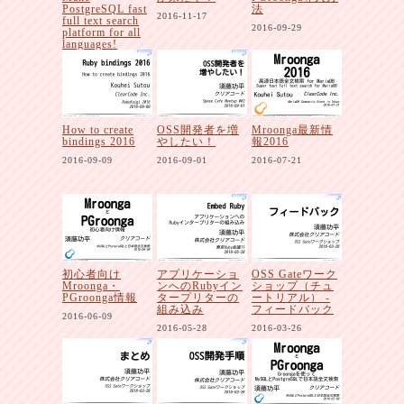
PostgreSQL fast
法
2016-11-17
full text search
2016-09-29
platform for all
languages!
2016-12-03
How to create
OSS開発者を増
Mroonga最新情
bindings 2016
やしたい！
報2016
2016-09-09
2016-09-01
2016-07-21
初心者向け
アプリケーショ
OSS Gateワーク
Mroonga・
ンへのRubyイン
ショップ（チュ
PGroonga情報
タープリターの
ートリアル） -
組み込み
フィードバック
2016-06-09
2016-05-28
2016-03-26