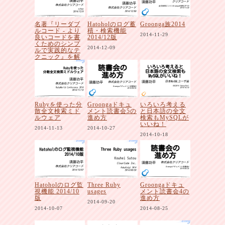
名著『リーダブ
Hatoholのログ蓄
Groonga族2014
ルコード - より
積・検索機能
2014-11-29
良いコードを書
2014/12版
くためのシンプ
2014-12-09
ルで実践的なテ
クニック』を解
説者と一緒に読
み解こう
2014-12-09
Rubyを使った分
Groongaドキュ
いろいろ考える
散全文検索ミド
メント読書会5の
と日本語の全文
ルウェア
進め方
検索もMySQLが
いいね！
2014-11-13
2014-10-27
2014-10-18
Hatoholのログ監
Three Ruby
Groongaドキュ
視機能 2014/10
usages
メント読書会4の
版
進め方
2014-09-20
2014-10-07
2014-08-25