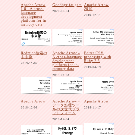
Apache Arrow
Goodbye fat gem
Apache Arrow
1.0 - A cross-
2019
2020-09-04
language
2019-12-11
development
platform for in-
memory data
2020-10-30
Redmine検索の
Apache Arrow -
Better CSV
未来像
A cross-language
processing with
development
Ruby 2.6
2019-11-02
platform for in-
2019-04-19
memory data
2019-04-23
Apache Arrow
Apache Arrow -
Apache Arrow
データ処理ツー
2018-12-08
2018-11-17
ルの次世代プラ
ットフォーム
2018-12-04