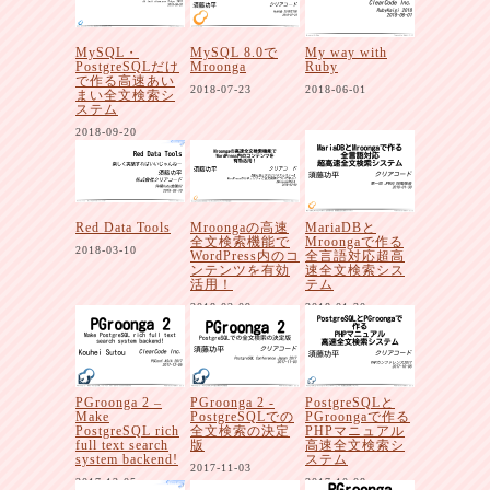
MySQL・
MySQL 8.0で
My way with
PostgreSQLだけ
Mroonga
Ruby
で作る高速あい
2018-07-23
2018-06-01
まい全文検索シ
ステム
2018-09-20
Red Data Tools
Mroongaの高速
MariaDBと
全文検索機能で
Mroongaで作る
2018-03-10
WordPress内のコ
全言語対応超高
ンテンツを有効
速全文検索シス
活用！
テム
2018-02-09
2018-01-30
PGroonga 2 –
PGroonga 2 -
PostgreSQLと
Make
PostgreSQLでの
PGroongaで作る
PostgreSQL rich
全文検索の決定
PHPマニュアル
full text search
版
高速全文検索シ
system backend!
ステム
2017-11-03
2017-12-05
2017-10-08