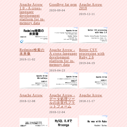
Apache Arrow
Goodbye fat gem
Apache Arrow
1.0 - A cross-
2019
2020-09-04
language
2019-12-11
development
platform for in-
memory data
2020-10-30
Redmine検索の
Apache Arrow -
Better CSV
未来像
A cross-language
processing with
development
Ruby 2.6
2019-11-02
platform for in-
2019-04-19
memory data
2019-04-23
Apache Arrow
Apache Arrow -
Apache Arrow
データ処理ツー
2018-12-08
2018-11-17
ルの次世代プラ
ットフォーム
2018-12-04