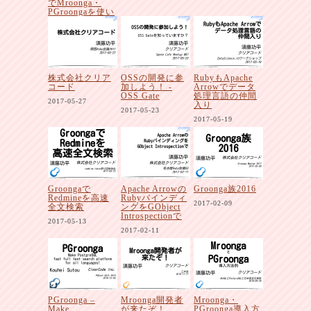
でMroonga・
PGroongaを使い
たいですよ
ね！？
2017-06-26
株式会社クリア
OSSの開発に参
RubyもApache
コード
加しよう！ -
Arrowでデータ
OSS Gate
処理言語の仲間
2017-05-27
入り
2017-05-23
2017-05-19
Groongaで
Apache Arrowの
Groonga族2016
Redmineを高速
Rubyバインディ
2017-02-09
全文検索
ングをGObject
Introspectionで
2017-05-13
2017-02-11
PGroonga –
Mroonga開発者
Mroonga・
Make
が来たぞ！
PGroonga導入方