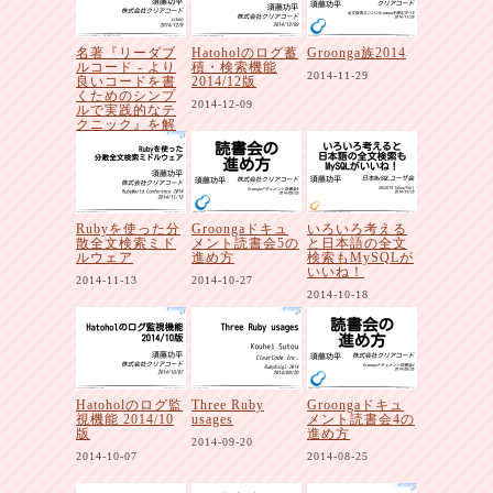
名著『リーダブ
Hatoholのログ蓄
Groonga族2014
ルコード - より
積・検索機能
2014-11-29
良いコードを書
2014/12版
くためのシンプ
2014-12-09
ルで実践的なテ
クニック』を解
説者と一緒に読
み解こう
2014-12-09
Rubyを使った分
Groongaドキュ
いろいろ考える
散全文検索ミド
メント読書会5の
と日本語の全文
ルウェア
進め方
検索もMySQLが
いいね！
2014-11-13
2014-10-27
2014-10-18
Hatoholのログ監
Three Ruby
Groongaドキュ
視機能 2014/10
usages
メント読書会4の
版
進め方
2014-09-20
2014-10-07
2014-08-25