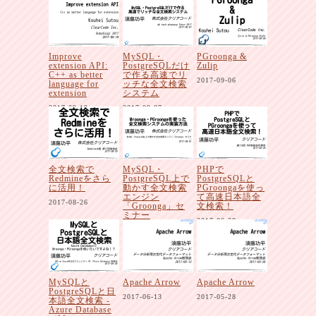
Improve
MySQL・
PGroonga &
extension API:
PostgreSQLだけ
Zulip
C++ as better
で作る高速でリ
2017-09-06
language for
ッチな全文検索
extension
システム
2017-09-19
2017-09-07
全文検索で
MySQL・
PHPで
Redmineをさら
PostgreSQL上で
PostgreSQLと
に活用！
動かす全文検索
PGroongaを使っ
エンジン
て高速日本語全
2017-08-26
「Groonga」セ
文検索！
ミナー
2017-06-28
2017-08-01
MySQLと
Apache Arrow
Apache Arrow
PostgreSQLと日
2017-06-13
2017-05-28
本語全文検索 -
Azure Database