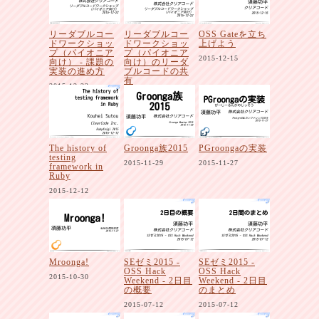
リーダブルコー
リーダブルコー
OSS Gateを立ち
ドワークショッ
ドワークショッ
上げよう
プ（パイオニア
プ（パイオニア
2015-12-15
向け） - 課題の
向け）のリーダ
実装の進め方
ブルコードの共
有
2015-12-22
2015-12-22
The history of
Groonga族2015
PGroongaの実装
testing
2015-11-29
2015-11-27
framework in
Ruby
2015-12-12
Mroonga!
SEゼミ2015 -
SEゼミ2015 -
OSS Hack
OSS Hack
2015-10-30
Weekend - 2日目
Weekend - 2日目
の概要
のまとめ
2015-07-12
2015-07-12