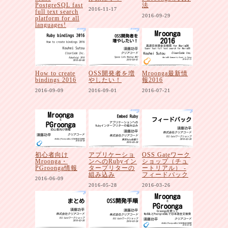
PostgreSQL fast
法
2016-11-17
full text search
2016-09-29
platform for all
languages!
2016-12-03
How to create
OSS開発者を増
Mroonga最新情
bindings 2016
やしたい！
報2016
2016-09-09
2016-09-01
2016-07-21
初心者向け
アプリケーショ
OSS Gateワーク
Mroonga・
ンへのRubyイン
ショップ（チュ
PGroonga情報
タープリターの
ートリアル） -
組み込み
フィードバック
2016-06-09
2016-05-28
2016-03-26