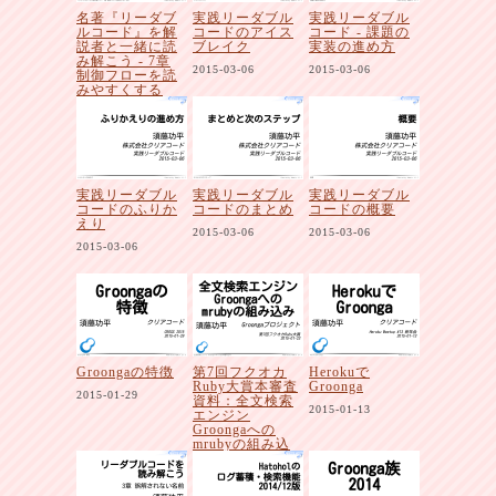
名著『リーダブ
実践リーダブル
実践リーダブル
ルコード』を解
コードのアイス
コード - 課題の
説者と一緒に読
ブレイク
実装の進め方
み解こう - 7章
2015-03-06
2015-03-06
制御フローを読
みやすくする
2015-04-03
実践リーダブル
実践リーダブル
実践リーダブル
コードのふりか
コードのまとめ
コードの概要
えり
2015-03-06
2015-03-06
2015-03-06
Groongaの特徴
第7回フクオカ
Herokuで
Ruby大賞本審査
Groonga
2015-01-29
資料：全文検索
2015-01-13
エンジン
Groongaへの
mrubyの組み込
み
2015-01-23