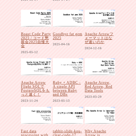
Boast Code Party
Goodbye fat gem
Apache Arrowフ
2025 / コード懇
2025
ォーマットはな
親会2025自慢大
ぜ速いのか
2025-04-16
会
2024-12-16
2025-05-12
Apache Arrow
Ruby + ADBC -
Apache Arrow,
Flight SQLで
A single API
Red Arrow, Red
PostgreSQLをも
between Ruby
Data Tools
っと速く！
and DBs
2023-03-29
2023-11-24
2023-05-13
Fast data
rabbit-slide-kou-
Why Apache
processing with
clear-code-17
Arrow is