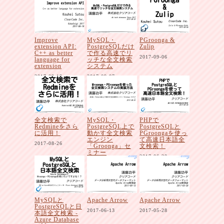
Improve
MySQL・
PGroonga &
extension API:
PostgreSQLだけ
Zulip
C++ as better
で作る高速でリ
2017-09-06
language for
ッチな全文検索
extension
システム
2017-09-19
2017-09-07
全文検索で
MySQL・
PHPで
Redmineをさら
PostgreSQL上で
PostgreSQLと
に活用！
動かす全文検索
PGroongaを使っ
エンジン
て高速日本語全
2017-08-26
「Groonga」セ
文検索！
ミナー
2017-06-28
2017-08-01
MySQLと
Apache Arrow
Apache Arrow
PostgreSQLと日
2017-06-13
2017-05-28
本語全文検索 -
Azure Database