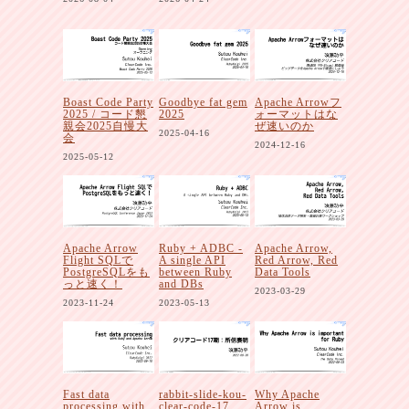
Boast Code Party
Goodbye fat gem
Apache Arrowフ
2025 / コード懇
2025
ォーマットはな
親会2025自慢大
ぜ速いのか
2025-04-16
会
2024-12-16
2025-05-12
Apache Arrow
Ruby + ADBC -
Apache Arrow,
Flight SQLで
A single API
Red Arrow, Red
PostgreSQLをも
between Ruby
Data Tools
っと速く！
and DBs
2023-03-29
2023-11-24
2023-05-13
Fast data
rabbit-slide-kou-
Why Apache
processing with
clear-code-17
Arrow is