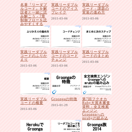
名著『リーダブ
実践リーダブル
実践リーダブル
ルコード』を解
コードのアイス
コード - 課題の
説者と一緒に読
ブレイク
実装の進め方
み解こう - 7章
2015-03-06
2015-03-06
制御フローを読
みやすくする
2015-04-03
実践リーダブル
実践リーダブル
実践リーダブル
コードのふりか
コードのコード
コードのまとめ
えり
チェンジ
2015-03-06
2015-03-06
2015-03-06
実践リーダブル
Groongaの特徴
第7回フクオカ
コードの概要
Ruby大賞本審査
2015-01-29
資料：全文検索
2015-03-06
エンジン
Groongaへの
mrubyの組み込
み
2015-01-23