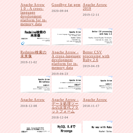
Apache Arrow
Goodbye fat gem
Apache Arrow
1.0 - A cross-
2019
2020-09-04
language
2019-12-11
development
platform for in-
memory data
2020-10-30
Redmine検索の
Apache Arrow -
Better CSV
未来像
A cross-language
processing with
development
Ruby 2.6
2019-11-02
platform for in-
2019-04-19
memory data
2019-04-23
Apache Arrow
Apache Arrow -
Apache Arrow
データ処理ツー
2018-12-08
2018-11-17
ルの次世代プラ
ットフォーム
2018-12-04