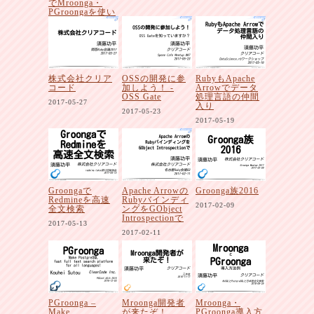
でMroonga・
PGroongaを使い
たいですよ
ね！？
2017-06-26
株式会社クリア
OSSの開発に参
RubyもApache
コード
加しよう！ -
Arrowでデータ
OSS Gate
処理言語の仲間
2017-05-27
入り
2017-05-23
2017-05-19
Groongaで
Apache Arrowの
Groonga族2016
Redmineを高速
Rubyバインディ
2017-02-09
全文検索
ングをGObject
Introspectionで
2017-05-13
2017-02-11
PGroonga –
Mroonga開発者
Mroonga・
Make
が来たぞ！
PGroonga導入方