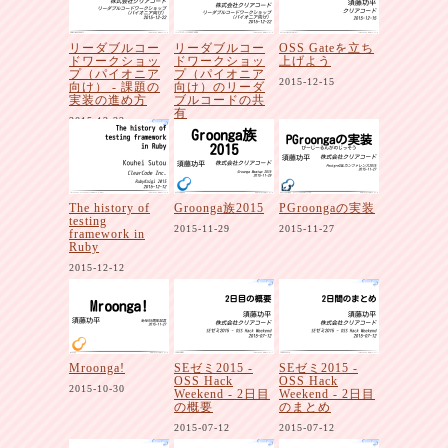
リーダブルコー
リーダブルコー
OSS Gateを立ち
ドワークショッ
ドワークショッ
上げよう
プ（パイオニア
プ（パイオニア
2015-12-15
向け） - 課題の
向け）のリーダ
実装の進め方
ブルコードの共
有
2015-12-22
2015-12-22
The history of
Groonga族2015
PGroongaの実装
testing
2015-11-29
2015-11-27
framework in
Ruby
2015-12-12
Mroonga!
SEゼミ2015 -
SEゼミ2015 -
OSS Hack
OSS Hack
2015-10-30
Weekend - 2日目
Weekend - 2日目
の概要
のまとめ
2015-07-12
2015-07-12