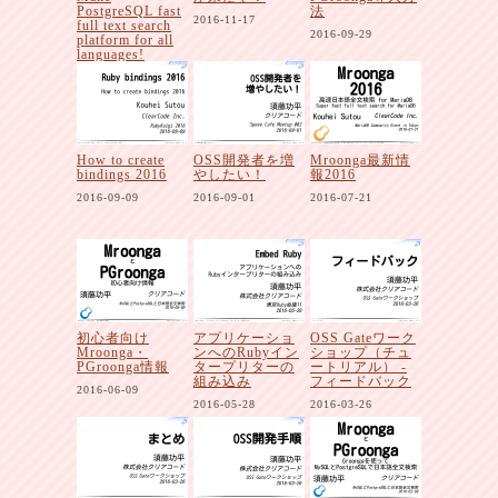
PostgreSQL fast
法
2016-11-17
full text search
2016-09-29
platform for all
languages!
2016-12-03
How to create
OSS開発者を増
Mroonga最新情
bindings 2016
やしたい！
報2016
2016-09-09
2016-09-01
2016-07-21
初心者向け
アプリケーショ
OSS Gateワーク
Mroonga・
ンへのRubyイン
ショップ（チュ
PGroonga情報
タープリターの
ートリアル） -
組み込み
フィードバック
2016-06-09
2016-05-28
2016-03-26