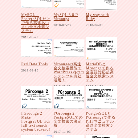
MySQL・
MySQL 8.0で
My way with
PostgreSQLだけ
Mroonga
Ruby
で作る高速あい
2018-07-23
2018-06-01
まい全文検索シ
ステム
2018-09-20
Red Data Tools
Mroongaの高速
MariaDBと
全文検索機能で
Mroongaで作る
2018-03-10
WordPress内のコ
全言語対応超高
ンテンツを有効
速全文検索シス
活用！
テム
2018-02-09
2018-01-30
PGroonga 2 –
PGroonga 2 -
PostgreSQLと
Make
PostgreSQLでの
PGroongaで作る
PostgreSQL rich
全文検索の決定
PHPマニュアル
full text search
版
高速全文検索シ
system backend!
ステム
2017-11-03
2017-12-05
2017-10-08