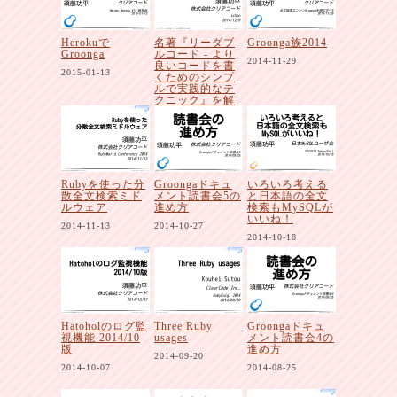
Herokuで
名著『リーダブ
Groonga族2014
Groonga
ルコード - より
2014-11-29
良いコードを書
2015-01-13
くためのシンプ
ルで実践的なテ
クニック』を解
説者と一緒に読
み解こう
2014-12-09
Rubyを使った分
Groongaドキュ
いろいろ考える
散全文検索ミド
メント読書会5の
と日本語の全文
ルウェア
進め方
検索もMySQLが
いいね！
2014-11-13
2014-10-27
2014-10-18
Hatoholのログ監
Three Ruby
Groongaドキュ
視機能 2014/10
usages
メント読書会4の
版
進め方
2014-09-20
2014-10-07
2014-08-25