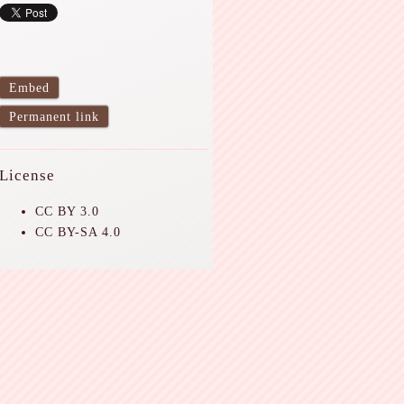
Embed
Permanent link
License
CC BY 3.0
CC BY-SA 4.0