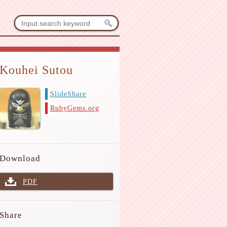
Kouhei Sutou
SlideShare
RubyGems.org
Download
PDF
Share