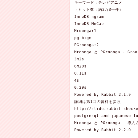
キーワード：テレビアニメ

（ヒット数：約2万3千件）

InnoDB ngram

InnoDB MeCab

Mroonga:1

pg_bigm

PGroonga:2

Mroonga と PGroonga - G
3m2s

6m20s

0.11s

4s

0.29s

Powered by Rabbit 2.1.9

詳細は第1回の資料を参照

http://slide.rabbit-shocke
postgresql-and-japanese-fu
Mroonga と PGroonga - 導入
Powered by Rabbit 2.2.0