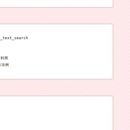
_text_search

を利用

方法例
