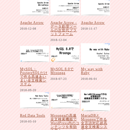
Apache Arrow
Apache Arrow -
Apache Arrow
データ処理ツー
2018-12-08
2018-11-17
ルの次世代プラ
ットフォーム
2018-12-04
MySQL・
MySQL 8.0で
My way with
PostgreSQLだけ
Mroonga
Ruby
で作る高速あい
2018-07-23
2018-06-01
まい全文検索シ
ステム
2018-09-20
Red Data Tools
Mroongaの高速
MariaDBと
全文検索機能で
Mroongaで作る
2018-03-10
WordPress内のコ
全言語対応超高
ンテンツを有効
速全文検索シス