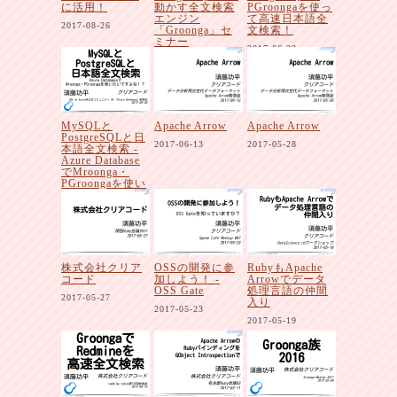
に活用！
動かす全文検索
PGroongaを使っ
エンジン
て高速日本語全
2017-08-26
「Groonga」セ
文検索！
ミナー
2017-06-28
2017-08-01
MySQLと
Apache Arrow
Apache Arrow
PostgreSQLと日
2017-06-13
2017-05-28
本語全文検索 -
Azure Database
でMroonga・
PGroongaを使い
たいですよ
ね！？
2017-06-26
株式会社クリア
OSSの開発に参
RubyもApache
コード
加しよう！ -
Arrowでデータ
OSS Gate
処理言語の仲間
2017-05-27
入り
2017-05-23
2017-05-19