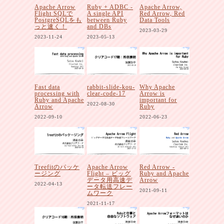
Apache Arrow
Ruby + ADBC -
Apache Arrow,
Flight SQLで
A single API
Red Arrow, Red
PostgreSQLをも
between Ruby
Data Tools
っと速く！
and DBs
2023-03-29
2023-11-24
2023-05-13
Fast data
rabbit-slide-kou-
Why Apache
processing with
clear-code-17
Arrow is
Ruby and Apache
important for
2022-08-30
Arrow
Ruby
2022-09-10
2022-06-23
Treefitのパッケ
Apache Arrow
Red Arrow -
ージング
Flight – ビッグ
Ruby and Apache
データ用高速デ
Arrow
2022-04-13
ータ転送フレー
2021-09-11
ムワーク
2021-11-17