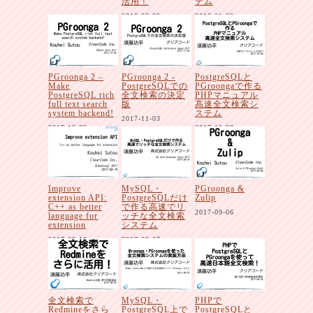
活用！
テム
2018-02-09
2018-01-30
PGroonga 2 –
PGroonga 2 -
PostgreSQLと
Make
PostgreSQLでの
PGroongaで作る
PostgreSQL rich
全文検索の決定
PHPマニュアル
full text search
版
高速全文検索シ
system backend!
ステム
2017-11-03
2017-12-05
2017-10-08
Improve
MySQL・
PGroonga &
extension API:
PostgreSQLだけ
Zulip
C++ as better
で作る高速でリ
2017-09-06
language for
ッチな全文検索
extension
システム
2017-09-19
2017-09-07
全文検索で
MySQL・
PHPで
Redmineをさら
PostgreSQL上で
PostgreSQLと