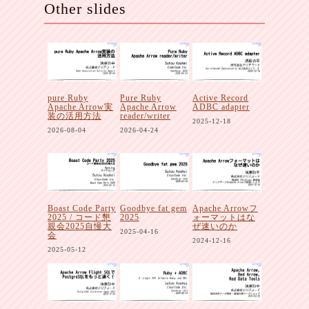
Other slides
pure Ruby
Pure Ruby
Active Record
Apache Arrow実
Apache Arrow
ADBC adapter
装の活用方法
reader/writer
2025-12-18
2026-08-04
2026-04-24
Boast Code Party
Goodbye fat gem
Apache Arrowフ
2025 / コード懇
2025
ォーマットはな
親会2025自慢大
ぜ速いのか
2025-04-16
会
2024-12-16
2025-05-12