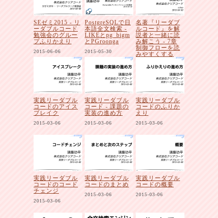
SEゼミ2015 - リ
PostgreSQLで日
名著『リーダブ
ーダブルコード
本語全文検索 -
ルコード』を解
勉強会のグルー
LIKEとpg_bigm
説者と一緒に読
プふりかえり
とPGroonga
み解こう - 7章
制御フローを読
2015-06-06
2015-05-30
みやすくする
2015-04-03
実践リーダブル
実践リーダブル
実践リーダブル
コードのアイス
コード - 課題の
コードのふりか
ブレイク
実装の進め方
えり
2015-03-06
2015-03-06
2015-03-06
実践リーダブル
実践リーダブル
実践リーダブル
コードのコード
コードのまとめ
コードの概要
チェンジ
2015-03-06
2015-03-06
2015-03-06