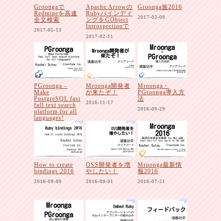
Groongaで
Apache Arrowの
Groonga族2016
Redmineを高速
Rubyバインディ
2017-02-09
全文検索
ングをGObject
Introspectionで
2017-05-13
2017-02-11
PGroonga –
Mroonga開発者
Mroonga・
Make
が来たぞ！
PGroonga導入方
PostgreSQL fast
法
2016-11-17
full text search
2016-09-29
platform for all
languages!
2016-12-03
How to create
OSS開発者を増
Mroonga最新情
bindings 2016
やしたい！
報2016
2016-09-09
2016-09-01
2016-07-21