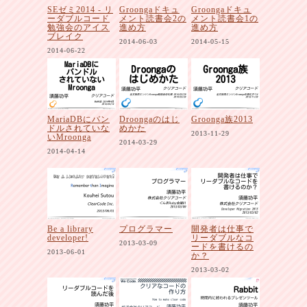
SEゼミ2014 - リ
Groongaドキュ
Groongaドキュ
ーダブルコード
メント読書会2の
メント読書会1の
勉強会のアイス
進め方
進め方
ブレイク
2014-06-03
2014-05-15
2014-06-22
MariaDBにバン
Droongaのはじ
Groonga族2013
ドルされていな
めかた
2013-11-29
いMroonga
2014-03-29
2014-04-14
Be a library
プログラマー
開発者は仕事で
developer!
リーダブルなコ
2013-03-09
ードを書けるの
2013-06-01
か？
2013-03-02