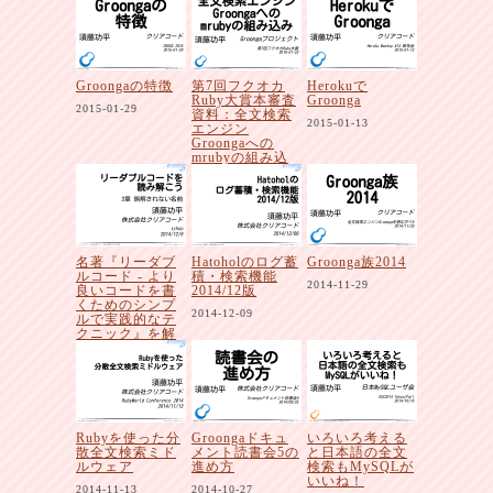
Groongaの特徴
第7回フクオカ
Herokuで
Ruby大賞本審査
Groonga
2015-01-29
資料：全文検索
2015-01-13
エンジン
Groongaへの
mrubyの組み込
み
2015-01-23
名著『リーダブ
Hatoholのログ蓄
Groonga族2014
ルコード - より
積・検索機能
2014-11-29
良いコードを書
2014/12版
くためのシンプ
2014-12-09
ルで実践的なテ
クニック』を解
説者と一緒に読
み解こう
2014-12-09
Rubyを使った分
Groongaドキュ
いろいろ考える
散全文検索ミド
メント読書会5の
と日本語の全文
ルウェア
進め方
検索もMySQLが
いいね！
2014-11-13
2014-10-27