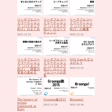
2015-12-22
リーダブルコー
リーダブルコー
リーダブルコー
ドワークショッ
ドワークショッ
ドワークショッ
プ（パイオニア
プ（パイオニア
プ（パイオニア
向け）のまとめ
向け）のコード
向け）の概要
チェンジ
2015-12-22
2015-12-22
2015-12-22
リーダブルコー
リーダブルコー
OSS Gateを立ち
ドワークショッ
ドワークショッ
上げよう
プ（パイオニア
プ（パイオニア
2015-12-15
向け） - 課題の
向け）のリーダ
実装の進め方
ブルコードの共
有
2015-12-22
2015-12-22
The history of
Groonga族2015
Mroonga!
testing
2015-11-29
2015-10-30
framework in
Ruby