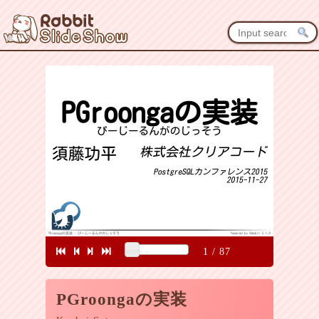
1
/
87
PGroongaの実装