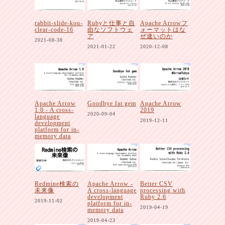
rabbit-slide-kou-
Rubyと仕事と自
Apache Arrowフ
clear-code-16
由なソフトウェ
ォーマットはな
ア
ぜ速いのか
2021-08-30
2021-01-22
2020-12-08
Apache Arrow
Goodbye fat gem
Apache Arrow
1.0 - A cross-
2019
2020-09-04
language
2019-12-11
development
platform for in-
memory data
2020-10-30
Redmine検索の
Apache Arrow -
Better CSV
未来像
A cross-language
processing with
development
Ruby 2.6
2019-11-02
platform for in-
2019-04-19
memory data
2019-04-23